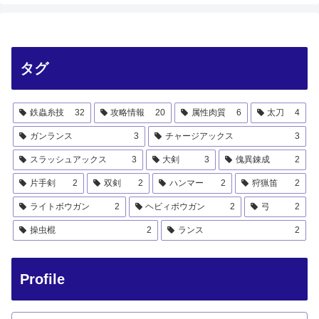
タグ
鉄蟲糸技
32
攻略情報
20
属性肉質
6
太刀
4
ガンランス
3
チャージアックス
3
スラッシュアックス
3
大剣
3
傀異錬成
2
片手剣
2
双剣
2
ハンマー
2
狩猟笛
2
ライトボウガン
2
ヘビィボウガン
2
弓
2
操虫棍
2
ランス
2
Profile