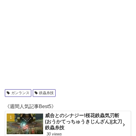
ガンランス
鉄蟲糸技
《週間人気記事Best5》
威合とのシナジー!桜花鉄蟲気刃斬
(おうかてっちゅうきじんざん)|太刀
鉄蟲糸技
30 views