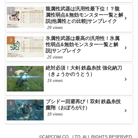
龍属性武器は汎用性最下位！？龍
属性弱点&無効モンスター一覧と解
説|他属性との比較|サンブレイク
29 views
氷属性武器は最高の汎用性！氷属
性弱点&無効モンスター一覧と解
説|サンブレイク
25 views
絶対必須！大剣 鉄蟲糸技 強化納刀
（きょうかのうとう）
19 views
ブシドー回避再び！双剣 鉄蟲糸技
朧翔（おぼろがけ）
18 views
©CAPCOM CO., LTD. ALL RIGHTS RESERVED.