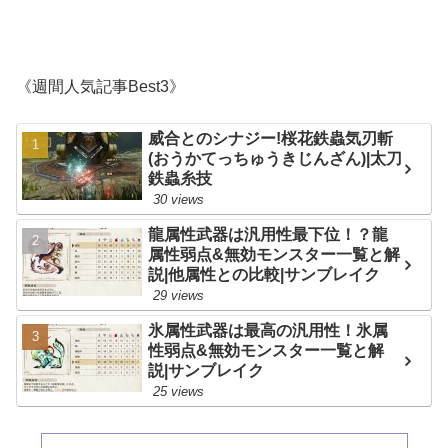
《週間人気記事Best3》
威合とのシナジー!桜花鉄蟲気刃斬
(おうかてっちゅうきじんざん)|太刀
鉄蟲糸技
30 views
龍属性武器は汎用性最下位！？龍
属性弱点&無効モンスター一覧と解
説|他属性との比較|サンブレイク
29 views
氷属性武器は最高の汎用性！氷属
性弱点&無効モンスター一覧と解
説|サンブレイク
25 views