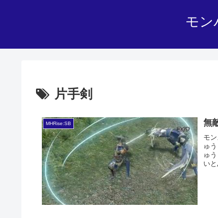
モン
片手剣
無
MHRise:SB
モン
ゅう
ゅう
いと