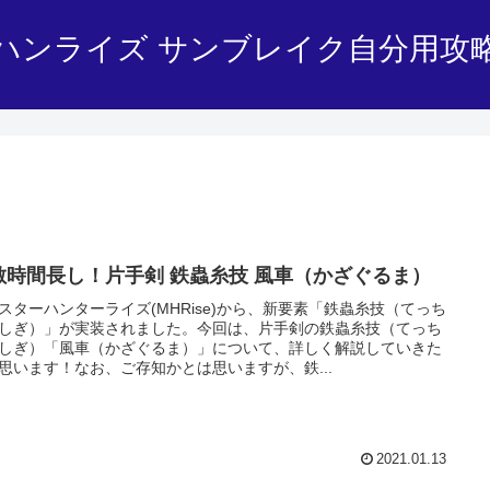
ハンライズ サンブレイク自分用攻
敵時間長し！片手剣 鉄蟲糸技 風車（かざぐるま）
スターハンターライズ(MHRise)から、新要素「鉄蟲糸技（てっち
しぎ）」が実装されました。今回は、片手剣の鉄蟲糸技（てっち
しぎ）「風車（かざぐるま）」について、詳しく解説していきた
思います！なお、ご存知かとは思いますが、鉄...
2021.01.13