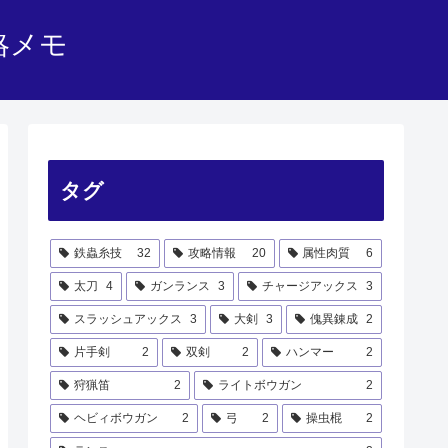
略メモ
タグ
鉄蟲糸技
32
攻略情報
20
属性肉質
6
太刀
4
ガンランス
3
チャージアックス
3
スラッシュアックス
3
大剣
3
傀異錬成
2
片手剣
2
双剣
2
ハンマー
2
狩猟笛
2
ライトボウガン
2
ヘビィボウガン
2
弓
2
操虫棍
2