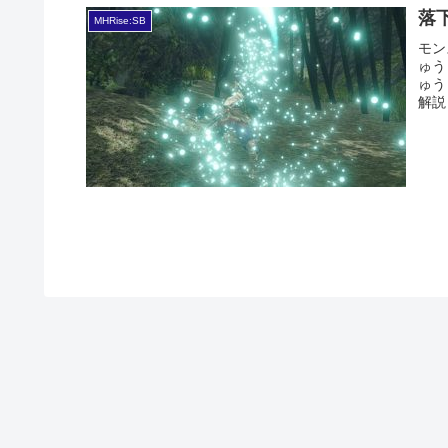
落
MHRise:SB
モン
ゅう
ゅう
解説