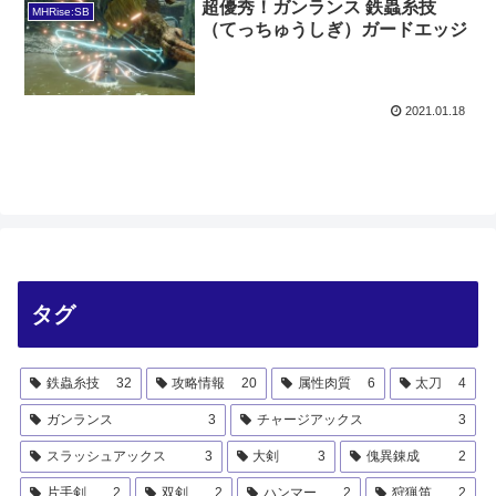
超優秀！ガンランス 鉄蟲糸技
MHRise:SB
（てっちゅうしぎ）ガードエッジ
2021.01.18
タグ
鉄蟲糸技
32
攻略情報
20
属性肉質
6
太刀
4
ガンランス
3
チャージアックス
3
スラッシュアックス
3
大剣
3
傀異錬成
2
片手剣
2
双剣
2
ハンマー
2
狩猟笛
2