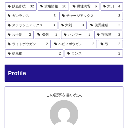
鉄蟲糸技
32
攻略情報
20
属性肉質
6
太刀
4
ガンランス
3
チャージアックス
3
スラッシュアックス
3
大剣
3
傀異錬成
2
片手剣
2
双剣
2
ハンマー
2
狩猟笛
2
ライトボウガン
2
ヘビィボウガン
2
弓
2
操虫棍
2
ランス
2
Profile
この記事を書いた人