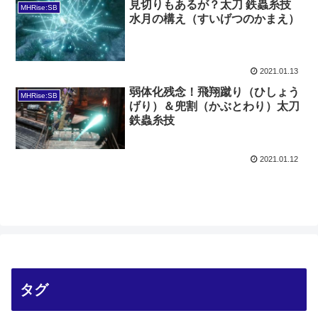
見切りもあるが？太刀 鉄蟲糸技
MHRise:SB
水月の構え（すいげつのかまえ）
2021.01.13
弱体化残念！飛翔蹴り（ひしょう
MHRise:SB
げり）＆兜割（かぶとわり）太刀
鉄蟲糸技
2021.01.12
タグ