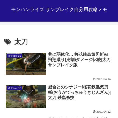
モンハンライズ サンブレイク自分用攻略メモ
太刀
共に弱体化… 桜花鉄蟲気刃斬vs
MHRise:SB
飛翔蹴り(兜割)ダメージ比較|太刀
サンブレイク版
2021.04.14
威合とのシナジー!桜花鉄蟲気刃
MHRise:SB
斬(おうかてっちゅうきじんざん)|
太刀 鉄蟲糸技
2021.04.12