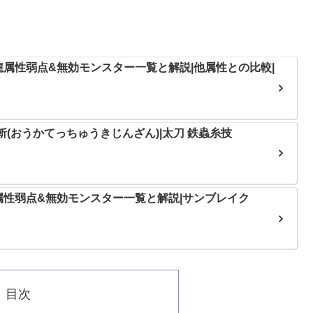
属性弱点&無効モンスター一覧と解説|他属性との比較|
(おうかてっちゅうきじんざん)|太刀 鉄蟲糸技
性弱点&無効モンスター一覧と解説|サンブレイク
目次