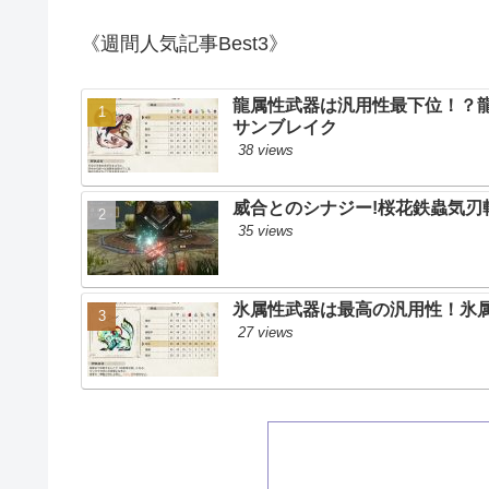
《週間人気記事Best3》
龍属性武器は汎用性最下位！？龍
サンブレイク
38 views
威合とのシナジー!桜花鉄蟲気刃斬
35 views
氷属性武器は最高の汎用性！氷属
27 views