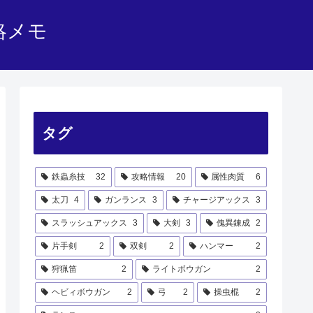
略メモ
タグ
鉄蟲糸技
32
攻略情報
20
属性肉質
6
太刀
4
ガンランス
3
チャージアックス
3
スラッシュアックス
3
大剣
3
傀異錬成
2
片手剣
2
双剣
2
ハンマー
2
狩猟笛
2
ライトボウガン
2
ヘビィボウガン
2
弓
2
操虫棍
2