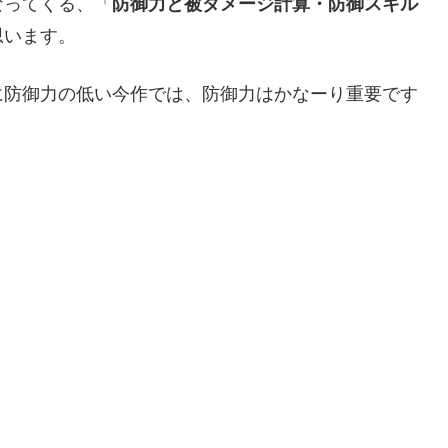
なってくる、「
防御力と被ダメージ計算・防御スキル
思います。
に防御力の低い今作では、防御力はかなーり重要です