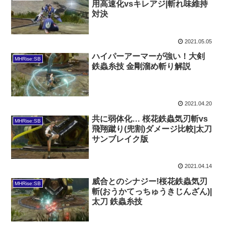
用高速化vsキレアジ|斬れ味維持
対決
2021.05.05
ハイパーアーマーが強い！大剣
MHRise:SB
鉄蟲糸技 金剛溜め斬り解説
2021.04.20
共に弱体化… 桜花鉄蟲気刃斬vs
MHRise:SB
飛翔蹴り(兜割)ダメージ比較|太刀
サンブレイク版
2021.04.14
威合とのシナジー!桜花鉄蟲気刃
MHRise:SB
斬(おうかてっちゅうきじんざん)|
太刀 鉄蟲糸技