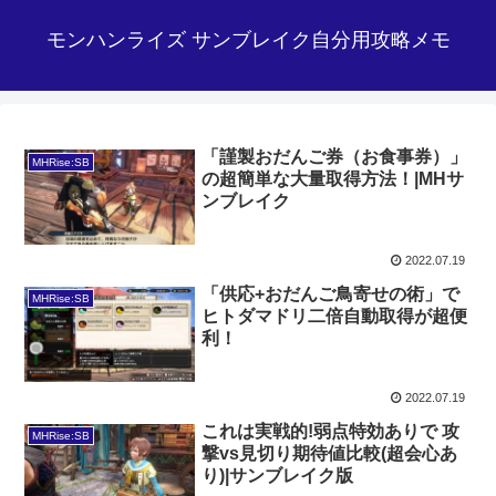
モンハンライズ サンブレイク自分用攻略メモ
「謹製おだんご券（お食事券）」
MHRise:SB
の超簡単な大量取得方法！|MHサ
ンブレイク
2022.07.19
「供応+おだんご鳥寄せの術」で
MHRise:SB
ヒトダマドリ二倍自動取得が超便
利！
2022.07.19
これは実戦的!弱点特効ありで 攻
MHRise:SB
撃vs見切り期待値比較(超会心あ
り)|サンブレイク版