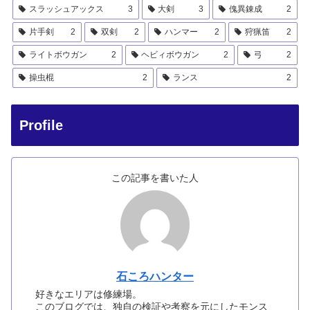
スラッシュアックス
3
大剣
3
傀異錬成
2
片手剣
2
双剣
2
ハンマー
2
狩猟笛
2
ライトボウガン
2
ヘビィボウガン
2
弓
2
操虫棍
2
ランス
2
Profile
この記事を書いた人
石ころハンター
好きなエリアは修練場。
このブログでは、独自の検証や考察を元にしたモンス