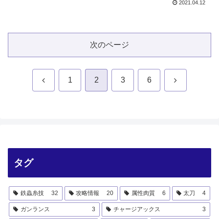
2021.04.12
次のページ
前
次
1
2
3
6
へ
へ
タグ
鉄蟲糸技
32
攻略情報
20
属性肉質
6
太刀
4
ガンランス
3
チャージアックス
3