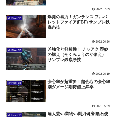
2022.07.09
爆発の暴力！ガンランス フルバ
MHRise:SB
レットファイア(FBF) サンブレ鉄
蟲糸技
2022.06.26
斧強化と好相性！ チャアク 即妙
MHRise:SB
の構え（そくみょうのかまえ）
サンブレ鉄蟲糸技
2022.06.19
会心率が超重要！超会心の会心率
MHRise:SB
別ダメージ期待値上昇率
2021.05.29
達人芸vs業物vs剛刃研磨|砥石使
MHRise:SB