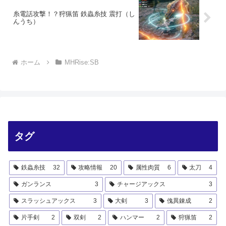
糸電話攻撃！？狩猟笛 鉄蟲糸技 震打（し
んうち）
ホーム
MHRise:SB
タグ
鉄蟲糸技
32
攻略情報
20
属性肉質
6
太刀
4
ガンランス
3
チャージアックス
3
スラッシュアックス
3
大剣
3
傀異錬成
2
片手剣
2
双剣
2
ハンマー
2
狩猟笛
2