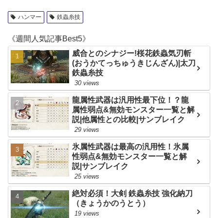
ハンマー
鉄蟲糸技
《週間人気記事Best5》
威合とのシナジー!桜花鉄蟲気刃斬
(おうかてっちゅうきじんざん)|太刀
鉄蟲糸技
30 views
龍属性武器は汎用性最下位！？龍
属性弱点&無効モンスター一覧と解
説|他属性との比較|サンブレイク
29 views
氷属性武器は最高の汎用性！氷属
性弱点&無効モンスター一覧と解
説|サンブレイク
25 views
絶対必須！大剣 鉄蟲糸技 強化納刀
（きょうかのうとう）
19 views