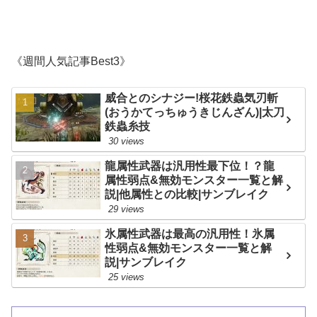
《週間人気記事Best3》
威合とのシナジー!桜花鉄蟲気刃斬
(おうかてっちゅうきじんざん)|太刀
鉄蟲糸技
30 views
龍属性武器は汎用性最下位！？龍
属性弱点&無効モンスター一覧と解
説|他属性との比較|サンブレイク
29 views
氷属性武器は最高の汎用性！氷属
性弱点&無効モンスター一覧と解
説|サンブレイク
25 views