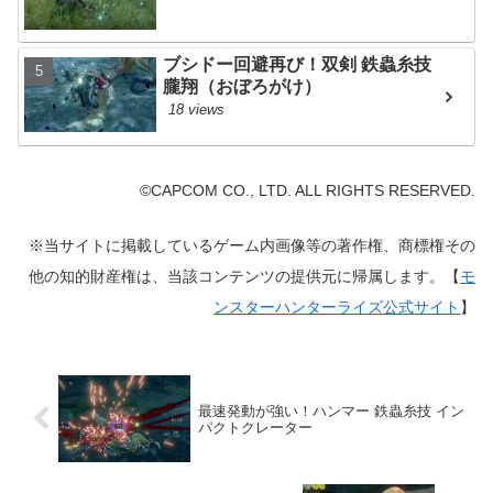
ブシドー回避再び！双剣 鉄蟲糸技
朧翔（おぼろがけ）
18 views
©CAPCOM CO., LTD. ALL RIGHTS RESERVED.
※当サイトに掲載しているゲーム内画像等の著作権、商標権その
他の知的財産権は、当該コンテンツの提供元に帰属します。【
モ
ンスターハンターライズ公式サイト
】
最速発動が強い！ハンマー 鉄蟲糸技 イン
パクトクレーター