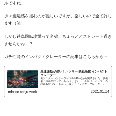
ルですね。
少々距離感を掴むのが難しいですが、楽しいので全て許し
ます（笑）
しかし鉄蟲回転攻撃って名称、ちょっとどストレート過ぎ
ませんかね！？
ガチ性能のインパクトクレーターの記事はこちらから～
最速発動が強い！ハンマー 鉄蟲糸技 インパクト
クレーター
モンスターハンターライズ(MHRise)から実装された、新要
素「鉄蟲糸技（てっちゅうしぎ）」。今回は、ハンマーの
鉄蟲糸技（てっちゅうしぎ）「インパクトクレーター」に
ついて、詳しく解説していきたいと思います！なお、ご存
知かとは思いますが、鉄蟲...
2021.01.14
mhrise.tenju.work