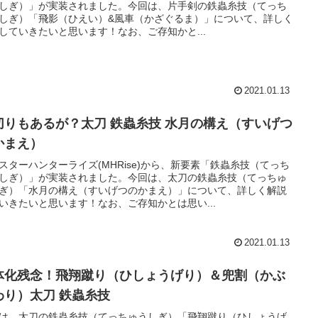
しぎ）」が実装されました。今回は、片手剣の鉄蟲糸技（てっち
しぎ）「飛影（ひえい）&風車（かざぐるま）」について、詳しく
していきたいと思います！なお、ご存知かと...
2021.01.13
切りもあるが？太刀 鉄蟲糸技 水月の構え（すいげつ
かまえ）
スターハンターライズ(MHRise)から、新要素「鉄蟲糸技（てっち
しぎ）」が実装されました。今回は、太刀の鉄蟲糸技（てっちゅ
ぎ）「水月の構え（すいげつのかまえ）」について、詳しく解説
いきたいと思います！なお、ご存知かとは思い...
2021.01.13
体化残念！飛翔蹴り（ひしょうげり）＆兜割（かぶ
わり）太刀 鉄蟲糸技
は、太刀の鉄蟲糸技（てっちゅうしぎ）「飛翔蹴り（ひしょうげ