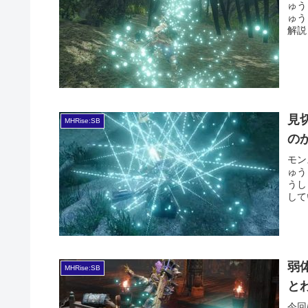
ゅう
ゅう
解説
見
MHRise:SB
の
モン
ゅう
うし
して
弱
MHRise:SB
と
今回