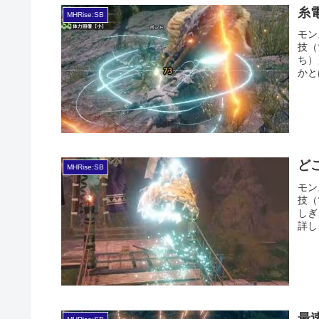
糸
MHRise:SB
モン
技（
ち）
かと
ど
MHRise:SB
モン
技（
しぎ
詳し
最