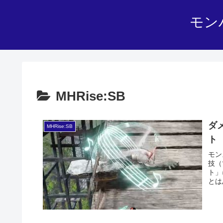
モン
MHRise:SB
ダ
MHRise:SB
ト
モン
技（
ト」
とは