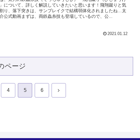
」について、詳しく解説していきたいと思います！飛翔蹴りと気
割り、落下突きは、サンブレイクで結構弱体化されましたね…太
介公式動画まずは、両鉄蟲糸技も登場しているので、公...
2021.01.12
のページ
次
4
5
6
へ