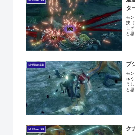
MHRise:SB
タ
モン
技（
しぎ
と思
ブ
MHRise:SB
モン
ゅう
うし
と思
ク
MHRise:SB