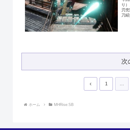
り）
刃兜
刀紹
次
前
1
…
へ
ホーム
MHRise:SB